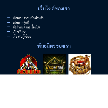
เว็บไซต์ของเรา
นโยบายความเป็นส่วนตัว
นโยบายคุ๊กกี้
ข้อกำหนดและเงื่อนไข
เกี่ยวกับเรา
เกี่ยวกับผู้เขียน
พันธมิตรของเรา