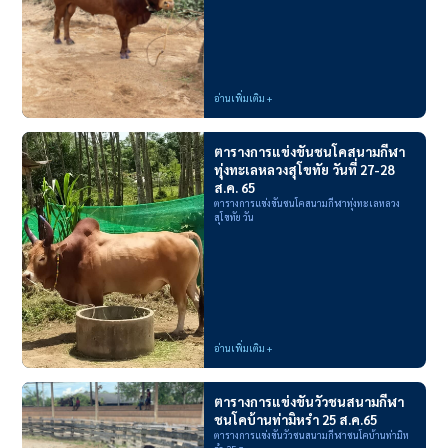
อ่านเพิ่มเติม +
ตารางการแข่งขันชนโคสนามกีฬา
ทุ่งทะเลหลวงสุโขทัย วันที่ 27-28
ส.ค. 65
ตารางการแข่งขันชนโคสนามกีฬาทุ่งทะเลหลวง
สุโขทัย วัน
อ่านเพิ่มเติม +
ตารางการแข่งขันวัวชนสนามกีฬา
ชนโคบ้านท่ามิหรำ 25 ส.ค.65
ตารางการแข่งขันวัวชนสนามกีฬาชนโคบ้านท่ามิห