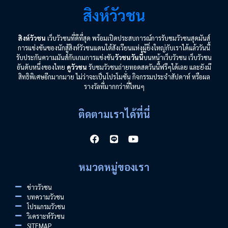
สิงห์วัวชน
สิงห์วัวชน
เว็บวัวชนที่ดีที่สุด พร้อมเปิดประสบการณ์การรับชมวัวชนสุดมันส์
การแข่งขันของนักสู้สิงห์วัวชนแดนใต้สังเวียนแห่งผู้ยิ่งใหญ่กับเราได้แล้ววันนี้
รับประกันความมันส์กับเกมการแข่งขัน
วัวชนวันนี้
บนหน้าเว็บวัวชน เว็บวัวชน
อันดับหนึ่งของไทย
ดูวัวชน
รับชมวัวชนถ่ายทอดสดวันนี้ฟรีๆได้เลย และยังมี
สิทธิพิเศษอีกมากมาย ไม่ว่าจะเป็นโปรโมชั่น กิจกรรมประจำสัปดาห์ หรือผล
รางวัลที่มากกว่าที่ไหนๆ
ติดตามเราได้ที่นี่
หมวดหมู่ของเรา
ข่าววัวชน
บทความวัวชน
โปรแกรมวัวชน
วิเคราะห์วัวชน
SITEMAP