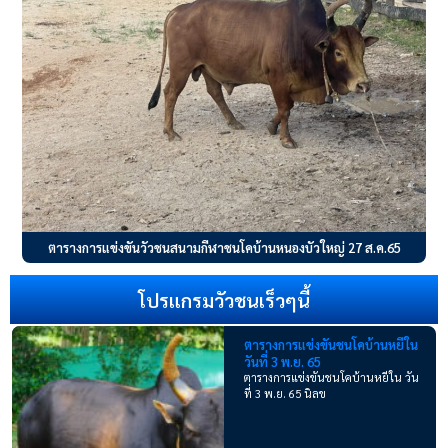
ตารางการแข่งขันวัวชนสนามกีฬาชนโคบ้านหนองบัวใหญ่ 27 ส.ค.65
โปรแกรมวัวชนเร็วๆนี้
ตารางการแข่งขันชนโคบ้านหยีใน
วันที่ 3 พ.ย. 65
ตารางการแข่งขันชนโคบ้านหยีใน วัน
ที่ 3 พ.ย. 65 นิลข