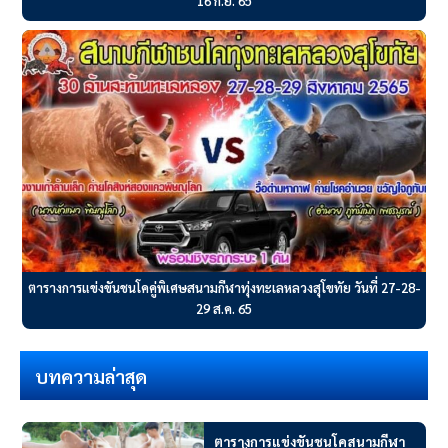
16 ก.ย. 65
ตารางการแข่งขันชนโคคู่พิเศษสนามกีฬาทุ่งทะเลหลวงสุโขทัย วันที่ 27-28-
29 ส.ค. 65
บทความล่าสุด
ตารางการแข่งขันชนโคสนามกีฬา