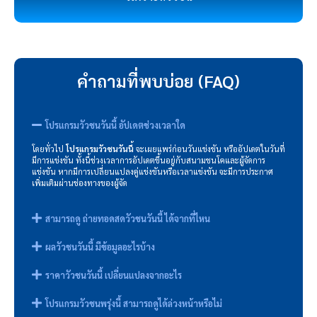
คำถามที่พบบ่อย (FAQ)
โปรแกรมวัวชนวันนี้ อัปเดตช่วงเวลาใด
โดยทั่วไป
โปรแกรมวัวชนวันนี้
จะเผยแพร่ก่อนวันแข่งขัน หรืออัปเดตในวันที่
มีการแข่งขัน ทั้งนี้ช่วงเวลาการอัปเดตขึ้นอยู่กับสนามชนโคและผู้จัดการ
แข่งขัน หากมีการเปลี่ยนแปลงคู่แข่งขันหรือเวลาแข่งขัน จะมีการประกาศ
เพิ่มเติมผ่านช่องทางของผู้จัด
สามารถดู ถ่ายทอดสดวัวชนวันนี้ ได้จากที่ไหน
ผลวัวชนวันนี้ มีข้อมูลอะไรบ้าง
ราคาวัวชนวันนี้ เปลี่ยนแปลงจากอะไร
โปรแกรมวัวชนพรุ่งนี้ สามารถดูได้ล่วงหน้าหรือไม่