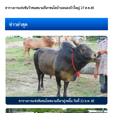
ตารางการแข่งขันวัวชนสนามกีฬาชนโคบ้านหนองบัวใหญ่ 27 ส.ค.65
ข่าวล่าสุด
ตารางการแข่งขันชนโคสนามกีฬาทุ่งขมิ้น วันที่ 22 ต.ค. 65