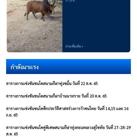
รำ 25 ส.
อ่านเพิ่มเติม +
กำลังมาแรง
ตารางการแข่งขันชนโคสนามกีฬาทุ่งขมิ้น วันที่ 22 ต.ค. 65
ตารางการแข่งขันชนโคสนามกีฬาบ้านนาทราย วันที่ 20 ต.ค. 65
ตารางการแข่งขันชนโคศึกประวัติศาสตร์วงการวัวชนไทย วันที่ 14,15 และ 16
ก.ย. 65
ตารางการแข่งขันชนโคคู่พิเศษสนามกีฬาทุ่งทะเลหลวงสุโขทัย วันที่ 27-28-29
ส.ค. 65